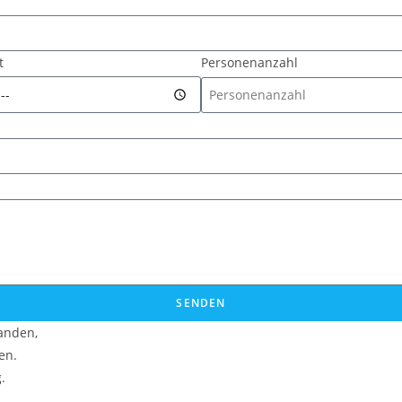
t
Personenanzahl
SENDEN
anden,
en.
.