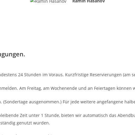
Ramin Hasanov
ingungen.
ndestens 24 Stunden im Voraus. Kurzfristige Reservierungen (am s
 anmelden. Am Freitag, am Wochenende und an Feiertagen können w
den. (Sondertage ausgenommen.) Für jede weitere angefangene halb
bleibende Zeit unter 1 Stunde, bieten wir automatisch das Abendbu
lständig genutzt wurden.